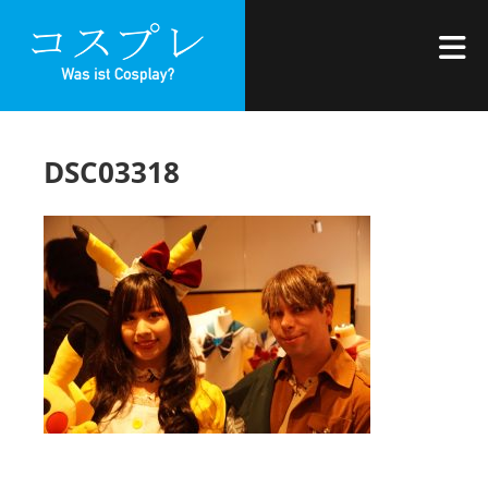
Zum
WAS IST
Inhalt
M
COSPLAY?
springen
DSC03318