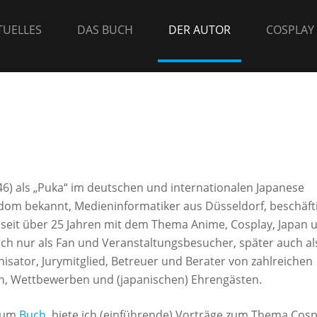
?
TUELLES
DAS BUCH
DER AUTOR
COSPLAY
(46) als „Puka“ im
deutschen und internationalen Japanese
ndom
bekannt, Medieninformatiker aus Düsseldorf, beschäft
 seit über 25 Jahren mit dem Thema Anime, Cosplay, Japan 
ch nur als Fan und Veranstaltungsbesucher, später auch al
nisator, Jurymitglied, Betreuer und Berater von zahlreichen
n, Wettbewerben und (japanischen) Ehrengästen.
 zum
Buch
, biete ich (einführende) Vorträge zum Thema Cosp