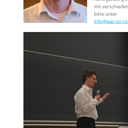
mit verschieden
bitte unter
info@was-ist-co