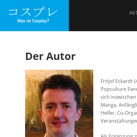
Zum
WAS IST COSPLAY
Inhalt
AK
springen
Der Autor
Fritjof Eckardt 
Popculture Fa
sich inzwischen
Manga. Anfängli
Helfer, Co-Orga
Veranstaltunge
Als Ergänzung