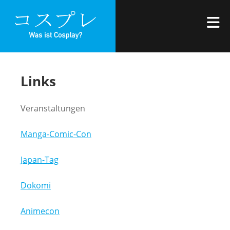
Zum
WAS IST
Inhalt
M
COSPLAY?
springen
Links
Veranstaltungen
Manga-Comic-Con
Japan-Tag
Dokomi
Animecon